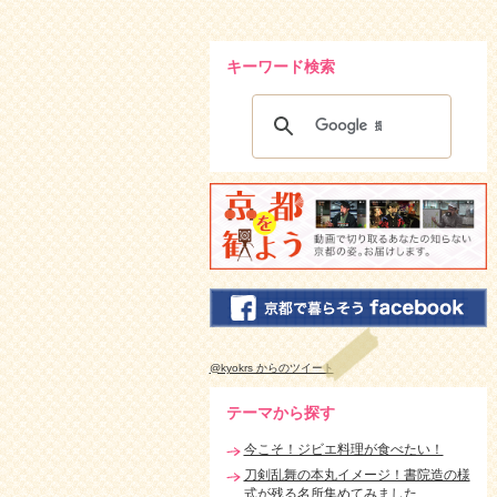
キーワード検索
@kyokrs からのツイート
テーマから探す
今こそ！ジビエ料理が食べたい！
刀剣乱舞の本丸イメージ！書院造の様
式が残る名所集めてみました