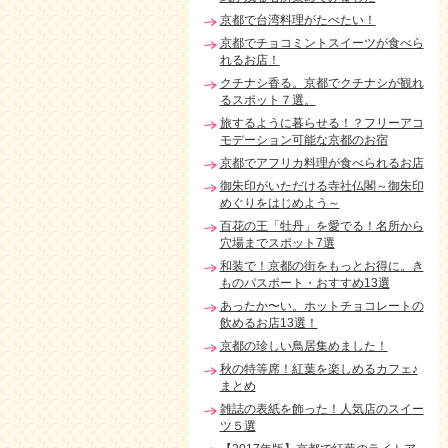
京都で台湾料理がたべたい！
京都でチョコミントスイーツが食べら
れるお店！
クチナシ香る。京都でクチナシが観れ
るスポット７選。
旅するように暮らせる！？フリーアコ
モデーション可能な京都のお宿
京都でアフリカ料理が食べられるお店
御朱印がいただける寺社仏閣～御朱印
めぐりをはじめよう～
百花の王「牡丹」を愛でる！名所から
穴場までスポット7選
和装で！京都の街をもっとお得に。き
ものパスポート・おすすめ13選
あったか〜い。ホットチョコレートの
飲めるお店13選！
京都の珍しい鳥居集めました！
秋の特等席！紅葉を楽しめるカフェ♪
まとめ
雑誌の表紙を飾った！人気店のスイー
ツ５選