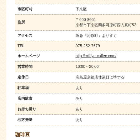
市区町村
下京区
〒600-8001
住所
京都市下京区四条河原町西入真町52
アクセス
阪急「河原町」よりすぐ
TEL
075-252-7679
ホームページ
http://mikiya-coffee.com/
営業時間
10:00～20:00
定休日
高島屋京都店休業日に準ずる
駐車場
あり
店内飲食
あり
お持ち帰り
あり
地方発送
あり
珈琲豆