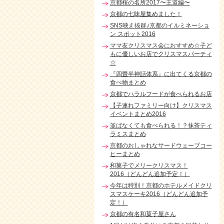
京都桜の名所2017〜王道編〜
京都の七味屋集めました！
SNS映え抜群♪京都のイルミネーショ
ン スポット2016
ママ友クリスマス会におすすめ☆子ど
もに優しいお店でクリスマスパーティ
☆
『四畳半神話体系』に出てくる京都の
食べ物まとめ
京都でハラルフードが食べられるお店
【子連れファミリー向け】クリスマス
イベントまとめ2016
並ばなくても食べられる！？抹茶ティ
ラミスまとめ
京都のおしゃれなサードウェーブコー
ヒーまとめ
和菓子でメリークリスマス！
2016（どんどん追加予定！）
今年は特別！京都のホテルメイドクリ
スマスケーキ2016（どんどん追加予
定！）
京都の有名和菓子屋さん