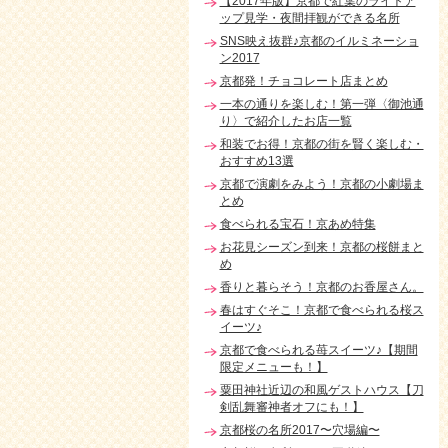
【2017年版】京都で紅葉のライトア
ップ見学・夜間拝観ができる名所
SNS映え抜群♪京都のイルミネーショ
ン2017
京都発！チョコレート店まとめ
一本の通りを楽しむ！第一弾〈御池通
り〉で紹介したお店一覧
和装でお得！京都の街を賢く楽しむ・
おすすめ13選
京都で演劇をみよう！京都の小劇場ま
とめ
食べられる宝石！京あめ特集
お花見シーズン到来！京都の桜餅まと
め
香りと暮らそう！京都のお香屋さん。
春はすぐそこ！京都で食べられる桜ス
イーツ♪
京都で食べられる苺スイーツ♪【期間
限定メニューも！】
粟田神社近辺の和風ゲストハウス【刀
剣乱舞審神者オフにも！】
京都桜の名所2017〜穴場編〜