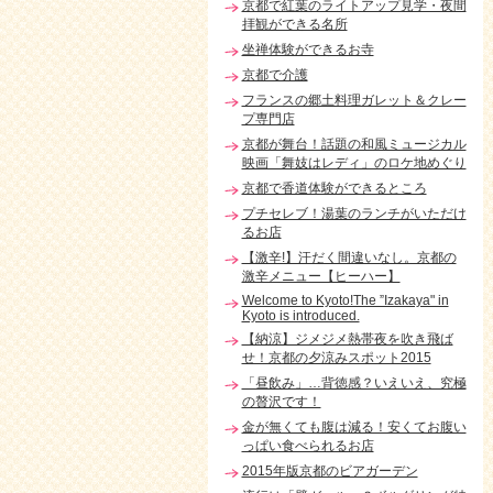
京都で紅葉のライトアップ見学・夜間
拝観ができる名所
坐禅体験ができるお寺
京都で介護
フランスの郷土料理ガレット＆クレー
プ専門店
京都が舞台！話題の和風ミュージカル
映画「舞妓はレディ」のロケ地めぐり
京都で香道体験ができるところ
プチセレブ！湯葉のランチがいただけ
るお店
【激辛!】汗だく間違いなし。京都の
激辛メニュー【ヒーハー】
Welcome to Kyoto!The ”Izakaya" in
Kyoto is introduced.
【納涼】ジメジメ熱帯夜を吹き飛ば
せ！京都の夕涼みスポット2015
「昼飲み」…背徳感？いえいえ、究極
の贅沢です！
金が無くても腹は減る！安くてお腹い
っぱい食べられるお店
2015年版京都のビアガーデン