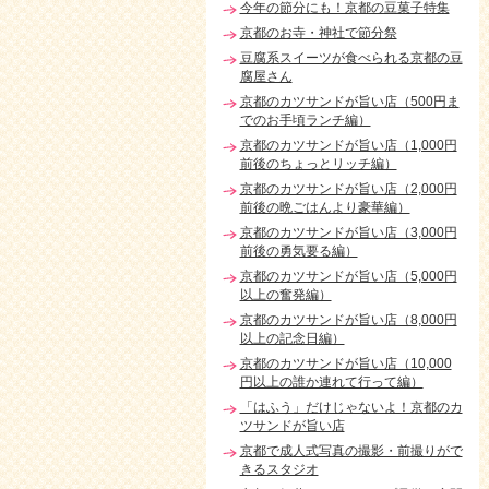
今年の節分にも！京都の豆菓子特集
京都のお寺・神社で節分祭
豆腐系スイーツが食べられる京都の豆
腐屋さん
京都のカツサンドが旨い店（500円ま
でのお手頃ランチ編）
京都のカツサンドが旨い店（1,000円
前後のちょっとリッチ編）
京都のカツサンドが旨い店（2,000円
前後の晩ごはんより豪華編）
京都のカツサンドが旨い店（3,000円
前後の勇気要る編）
京都のカツサンドが旨い店（5,000円
以上の奮発編）
京都のカツサンドが旨い店（8,000円
以上の記念日編）
京都のカツサンドが旨い店（10,000
円以上の誰か連れて行って編）
「はふう」だけじゃないよ！京都のカ
ツサンドが旨い店
京都で成人式写真の撮影・前撮りがで
きるスタジオ