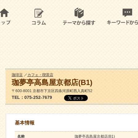
珈琲豆
／
カフェ・喫茶店
珈夢亭高島屋京都店(B1)
〒600-8001 京都市下京区四条河原町西入真町52
TEL：075-252-7679
基本情報
名称
珈夢亭高島屋京都店(B1)