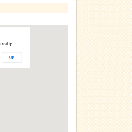
rectly.
OK