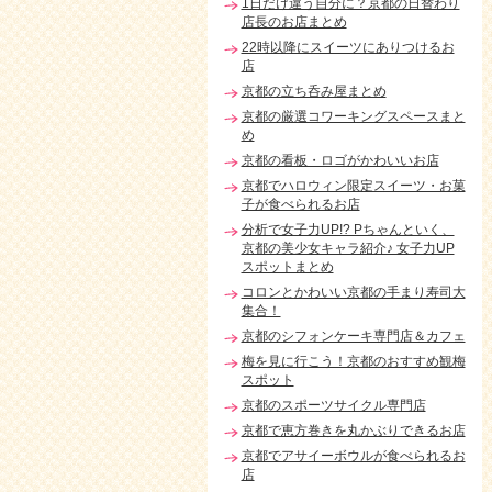
1日だけ違う自分に？京都の日替わり
店長のお店まとめ
22時以降にスイーツにありつけるお
店
京都の立ち呑み屋まとめ
京都の厳選コワーキングスペースまと
め
京都の看板・ロゴがかわいいお店
京都でハロウィン限定スイーツ・お菓
子が食べられるお店
分析で女子力UP!? Pちゃんといく、
京都の美少女キャラ紹介♪ 女子力UP
スポットまとめ
コロンとかわいい京都の手まり寿司大
集合！
京都のシフォンケーキ専門店＆カフェ
梅を見に行こう！京都のおすすめ観梅
スポット
京都のスポーツサイクル専門店
京都で恵方巻きを丸かぶりできるお店
京都でアサイーボウルが食べられるお
店