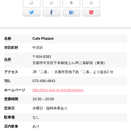
0
名称
Cafe Phalam
市区町村
中京区
〒604-8381
住所
京都市中京区千本御池上ルJR二条駅前（東側）
アクセス
JR「二条」・京都市営地下鉄「二条」より徒歩2 分
TEL
075-496-4843
ホームページ
http://blog.goo.ne.jp/cafephalam
営業時間
10:30～20:00
定休日
水曜日・臨時休業あり
駐車場
なし
店内飲食
あり