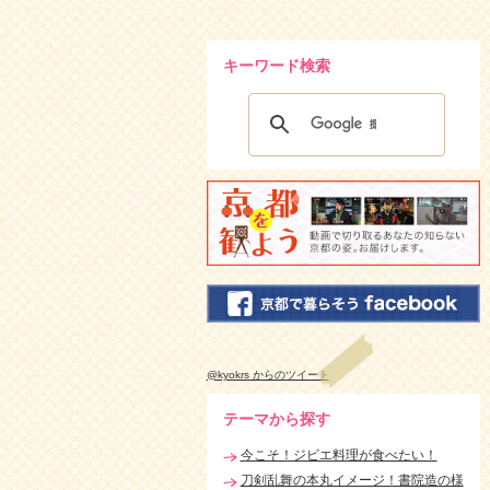
キーワード検索
@kyokrs からのツイート
テーマから探す
今こそ！ジビエ料理が食べたい！
刀剣乱舞の本丸イメージ！書院造の様