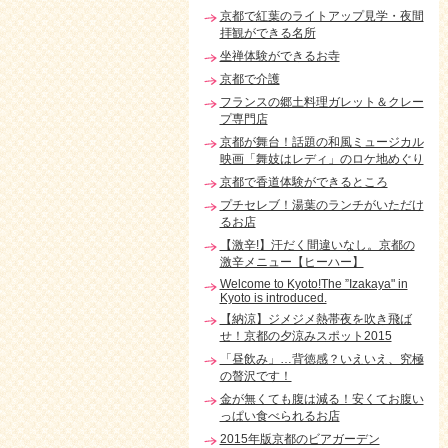
京都で紅葉のライトアップ見学・夜間
拝観ができる名所
坐禅体験ができるお寺
京都で介護
フランスの郷土料理ガレット＆クレー
プ専門店
京都が舞台！話題の和風ミュージカル
映画「舞妓はレディ」のロケ地めぐり
京都で香道体験ができるところ
プチセレブ！湯葉のランチがいただけ
るお店
【激辛!】汗だく間違いなし。京都の
激辛メニュー【ヒーハー】
Welcome to Kyoto!The ”Izakaya" in
Kyoto is introduced.
【納涼】ジメジメ熱帯夜を吹き飛ば
せ！京都の夕涼みスポット2015
「昼飲み」…背徳感？いえいえ、究極
の贅沢です！
金が無くても腹は減る！安くてお腹い
っぱい食べられるお店
2015年版京都のビアガーデン