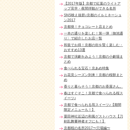
【2017年版】京都で紅葉のライトア
ップ見学・夜間拝観ができる名所
SNS映え抜群♪京都のイルミネーショ
ン2017
京都発！チョコレート店まとめ
一本の通りを楽しむ！第一弾〈御池通
り〉で紹介したお店一覧
和装でお得！京都の街を賢く楽しむ・
おすすめ13選
京都で演劇をみよう！京都の小劇場ま
とめ
食べられる宝石！京あめ特集
お花見シーズン到来！京都の桜餅まと
め
香りと暮らそう！京都のお香屋さん。
春はすぐそこ！京都で食べられる桜ス
イーツ♪
京都で食べられる苺スイーツ♪【期間
限定メニューも！】
粟田神社近辺の和風ゲストハウス【刀
剣乱舞審神者オフにも！】
京都桜の名所2017〜穴場編〜