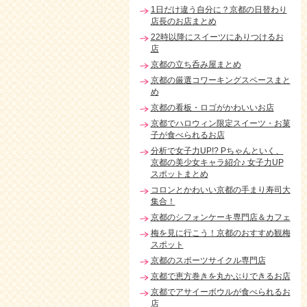
1日だけ違う自分に？京都の日替わり
店長のお店まとめ
22時以降にスイーツにありつけるお
店
京都の立ち呑み屋まとめ
京都の厳選コワーキングスペースまと
め
京都の看板・ロゴがかわいいお店
京都でハロウィン限定スイーツ・お菓
子が食べられるお店
分析で女子力UP!? Pちゃんといく、
京都の美少女キャラ紹介♪ 女子力UP
スポットまとめ
コロンとかわいい京都の手まり寿司大
集合！
京都のシフォンケーキ専門店＆カフェ
梅を見に行こう！京都のおすすめ観梅
スポット
京都のスポーツサイクル専門店
京都で恵方巻きを丸かぶりできるお店
京都でアサイーボウルが食べられるお
店