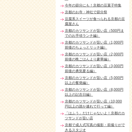
今年の節分にも！京都の豆菓子特集
京都のお寺・神社で節分祭
豆腐系スイーツが食べられる京都の豆
腐屋さん
京都のカツサンドが旨い店（500円ま
でのお手頃ランチ編）
京都のカツサンドが旨い店（1,000円
前後のちょっとリッチ編）
京都のカツサンドが旨い店（2,000円
前後の晩ごはんより豪華編）
京都のカツサンドが旨い店（3,000円
前後の勇気要る編）
京都のカツサンドが旨い店（5,000円
以上の奮発編）
京都のカツサンドが旨い店（8,000円
以上の記念日編）
京都のカツサンドが旨い店（10,000
円以上の誰か連れて行って編）
「はふう」だけじゃないよ！京都のカ
ツサンドが旨い店
京都で成人式写真の撮影・前撮りがで
きるスタジオ