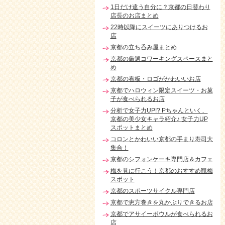
1日だけ違う自分に？京都の日替わり
店長のお店まとめ
22時以降にスイーツにありつけるお
店
京都の立ち呑み屋まとめ
京都の厳選コワーキングスペースまと
め
京都の看板・ロゴがかわいいお店
京都でハロウィン限定スイーツ・お菓
子が食べられるお店
分析で女子力UP!? Pちゃんといく、
京都の美少女キャラ紹介♪ 女子力UP
スポットまとめ
コロンとかわいい京都の手まり寿司大
集合！
京都のシフォンケーキ専門店＆カフェ
梅を見に行こう！京都のおすすめ観梅
スポット
京都のスポーツサイクル専門店
京都で恵方巻きを丸かぶりできるお店
京都でアサイーボウルが食べられるお
店