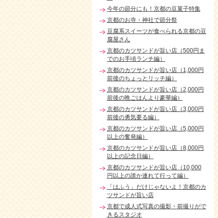
今年の節分にも！京都の豆菓子特集
京都のお寺・神社で節分祭
豆腐系スイーツが食べられる京都の豆
腐屋さん
京都のカツサンドが旨い店（500円ま
でのお手頃ランチ編）
京都のカツサンドが旨い店（1,000円
前後のちょっとリッチ編）
京都のカツサンドが旨い店（2,000円
前後の晩ごはんより豪華編）
京都のカツサンドが旨い店（3,000円
前後の勇気要る編）
京都のカツサンドが旨い店（5,000円
以上の奮発編）
京都のカツサンドが旨い店（8,000円
以上の記念日編）
京都のカツサンドが旨い店（10,000
円以上の誰か連れて行って編）
「はふう」だけじゃないよ！京都のカ
ツサンドが旨い店
京都で成人式写真の撮影・前撮りがで
きるスタジオ