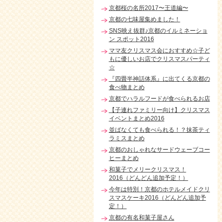
京都桜の名所2017〜王道編〜
京都の七味屋集めました！
SNS映え抜群♪京都のイルミネーショ
ン スポット2016
ママ友クリスマス会におすすめ☆子ど
もに優しいお店でクリスマスパーティ
☆
『四畳半神話体系』に出てくる京都の
食べ物まとめ
京都でハラルフードが食べられるお店
【子連れファミリー向け】クリスマス
イベントまとめ2016
並ばなくても食べられる！？抹茶ティ
ラミスまとめ
京都のおしゃれなサードウェーブコー
ヒーまとめ
和菓子でメリークリスマス！
2016（どんどん追加予定！）
今年は特別！京都のホテルメイドクリ
スマスケーキ2016（どんどん追加予
定！）
京都の有名和菓子屋さん