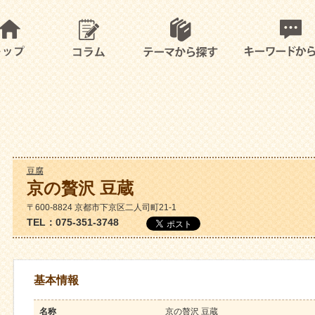
豆腐
京の贅沢 豆蔵
〒600-8824 京都市下京区二人司町21-1
TEL：075-351-3748
基本情報
名称
京の贅沢 豆蔵