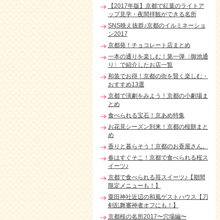
【2017年版】京都で紅葉のライトア
ップ見学・夜間拝観ができる名所
SNS映え抜群♪京都のイルミネーショ
ン2017
京都発！チョコレート店まとめ
一本の通りを楽しむ！第一弾〈御池通
り〉で紹介したお店一覧
和装でお得！京都の街を賢く楽しむ・
おすすめ13選
京都で演劇をみよう！京都の小劇場ま
とめ
食べられる宝石！京あめ特集
お花見シーズン到来！京都の桜餅まと
め
香りと暮らそう！京都のお香屋さん。
春はすぐそこ！京都で食べられる桜ス
イーツ♪
京都で食べられる苺スイーツ♪【期間
限定メニューも！】
粟田神社近辺の和風ゲストハウス【刀
剣乱舞審神者オフにも！】
京都桜の名所2017〜穴場編〜