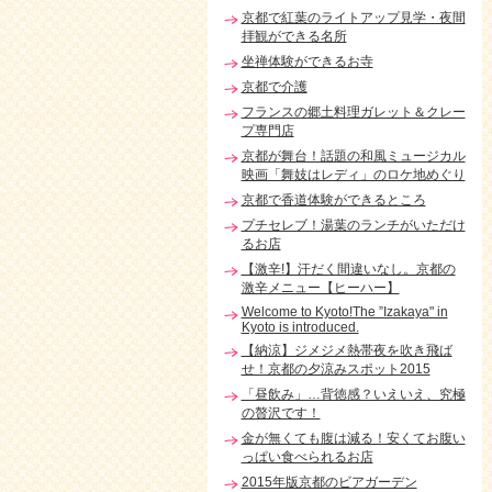
京都で紅葉のライトアップ見学・夜間
拝観ができる名所
坐禅体験ができるお寺
京都で介護
フランスの郷土料理ガレット＆クレー
プ専門店
京都が舞台！話題の和風ミュージカル
映画「舞妓はレディ」のロケ地めぐり
京都で香道体験ができるところ
プチセレブ！湯葉のランチがいただけ
るお店
【激辛!】汗だく間違いなし。京都の
激辛メニュー【ヒーハー】
Welcome to Kyoto!The ”Izakaya" in
Kyoto is introduced.
【納涼】ジメジメ熱帯夜を吹き飛ば
せ！京都の夕涼みスポット2015
「昼飲み」…背徳感？いえいえ、究極
の贅沢です！
金が無くても腹は減る！安くてお腹い
っぱい食べられるお店
2015年版京都のビアガーデン