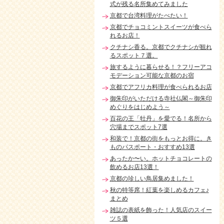
式が残る名所集めてみました
京都で台湾料理がたべたい！
京都でチョコミントスイーツが食べら
れるお店！
クチナシ香る。京都でクチナシが観れ
るスポット７選。
旅するように暮らせる！？フリーアコ
モデーション可能な京都のお宿
京都でアフリカ料理が食べられるお店
御朱印がいただける寺社仏閣～御朱印
めぐりをはじめよう～
百花の王「牡丹」を愛でる！名所から
穴場までスポット7選
和装で！京都の街をもっとお得に。き
ものパスポート・おすすめ13選
あったか〜い。ホットチョコレートの
飲めるお店13選！
京都の珍しい鳥居集めました！
秋の特等席！紅葉を楽しめるカフェ♪
まとめ
雑誌の表紙を飾った！人気店のスイー
ツ５選