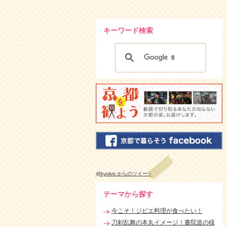
キーワード検索
@kyokrs からのツイート
テーマから探す
今こそ！ジビエ料理が食べたい！
刀剣乱舞の本丸イメージ！書院造の様