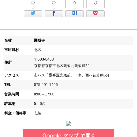
0
名称
圓成寺
市区町村
北区
〒603-8468
住所
京都府京都市北区鷹峯北鷹峯町24
アクセス
市バス「鷹峯源光庵前」下車、西へ徒歩約5分
TEL
075-491-1496
営業時間
8:00～17:00
駐車場
5、6台
料金・価格帯
志納