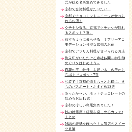
式が残る名所集めてみました
京都で台湾料理がたべたい！
京都でチョコミントスイーツが食べら
れるお店！
クチナシ香る。京都でクチナシが観れ
るスポット７選。
旅するように暮らせる！？フリーアコ
モデーション可能な京都のお宿
京都でアフリカ料理が食べられるお店
御朱印がいただける寺社仏閣～御朱印
めぐりをはじめよう～
百花の王「牡丹」を愛でる！名所から
穴場までスポット7選
和装で！京都の街をもっとお得に。き
ものパスポート・おすすめ13選
あったか〜い。ホットチョコレートの
飲めるお店13選！
京都の珍しい鳥居集めました！
秋の特等席！紅葉を楽しめるカフェ♪
まとめ
雑誌の表紙を飾った！人気店のスイー
ツ５選