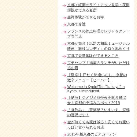
京都で紅葉のライトアップ見学・夜間
拝観ができる名所
坐禅体験ができるお寺
京都で介護
フランスの郷土料理ガレット＆クレー
プ専門店
京都が舞台！話題の和風ミュージカル
映画「舞妓はレディ」のロケ地めぐり
京都で香道体験ができるところ
プチセレブ！湯葉のランチがいただけ
るお店
【激辛!】汗だく間違いなし。京都の
激辛メニュー【ヒーハー】
Welcome to Kyoto!The ”Izakaya" in
Kyoto is introduced.
【納涼】ジメジメ熱帯夜を吹き飛ば
せ！京都の夕涼みスポット2015
「昼飲み」…背徳感？いえいえ、究極
の贅沢です！
金が無くても腹は減る！安くてお腹い
っぱい食べられるお店
2015年版京都のビアガーデン