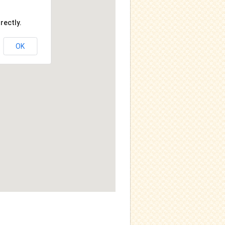
rectly.
OK