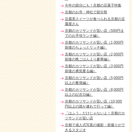
今年の節分にも！京都の豆菓子特集
京都のお寺・神社で節分祭
豆腐系スイーツが食べられる京都の豆
腐屋さん
京都のカツサンドが旨い店（500円ま
でのお手頃ランチ編）
京都のカツサンドが旨い店（1,000円
前後のちょっとリッチ編）
京都のカツサンドが旨い店（2,000円
前後の晩ごはんより豪華編）
京都のカツサンドが旨い店（3,000円
前後の勇気要る編）
京都のカツサンドが旨い店（5,000円
以上の奮発編）
京都のカツサンドが旨い店（8,000円
以上の記念日編）
京都のカツサンドが旨い店（10,000
円以上の誰か連れて行って編）
「はふう」だけじゃないよ！京都のカ
ツサンドが旨い店
京都で成人式写真の撮影・前撮りがで
きるスタジオ