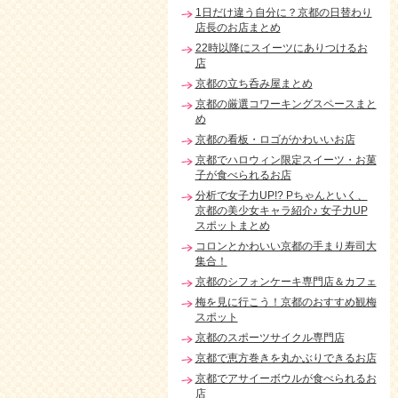
1日だけ違う自分に？京都の日替わり
店長のお店まとめ
22時以降にスイーツにありつけるお
店
京都の立ち呑み屋まとめ
京都の厳選コワーキングスペースまと
め
京都の看板・ロゴがかわいいお店
京都でハロウィン限定スイーツ・お菓
子が食べられるお店
分析で女子力UP!? Pちゃんといく、
京都の美少女キャラ紹介♪ 女子力UP
スポットまとめ
コロンとかわいい京都の手まり寿司大
集合！
京都のシフォンケーキ専門店＆カフェ
梅を見に行こう！京都のおすすめ観梅
スポット
京都のスポーツサイクル専門店
京都で恵方巻きを丸かぶりできるお店
京都でアサイーボウルが食べられるお
店