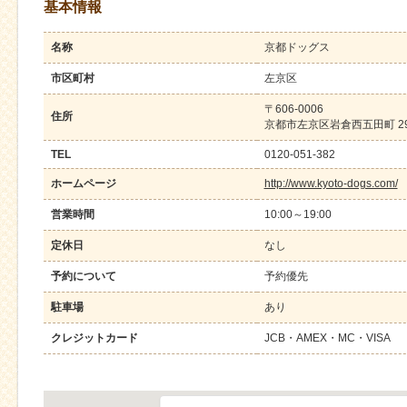
基本情報
名称
京都ドッグス
市区町村
左京区
〒606-0006
住所
京都市左京区岩倉西五田町 29
TEL
0120-051-382
ホームページ
http://www.kyoto-dogs.com/
営業時間
10:00～19:00
定休日
なし
予約について
予約優先
駐車場
あり
クレジットカード
JCB・AMEX・MC・VISA