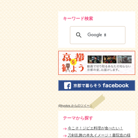
キーワード検索
@kyokrs からのツイート
テーマから探す
今こそ！ジビエ料理が食べたい！
刀剣乱舞の本丸イメージ！書院造の様