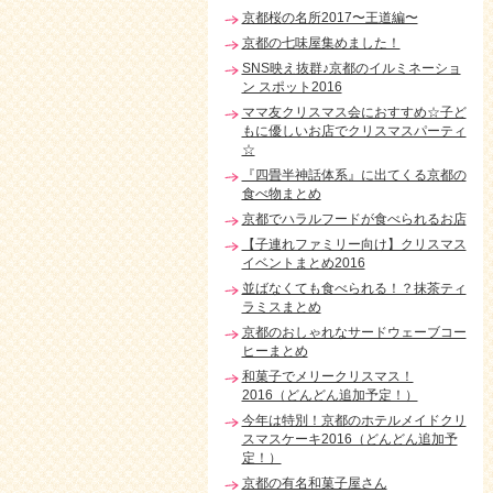
京都桜の名所2017〜王道編〜
京都の七味屋集めました！
SNS映え抜群♪京都のイルミネーショ
ン スポット2016
ママ友クリスマス会におすすめ☆子ど
もに優しいお店でクリスマスパーティ
☆
『四畳半神話体系』に出てくる京都の
食べ物まとめ
京都でハラルフードが食べられるお店
【子連れファミリー向け】クリスマス
イベントまとめ2016
並ばなくても食べられる！？抹茶ティ
ラミスまとめ
京都のおしゃれなサードウェーブコー
ヒーまとめ
和菓子でメリークリスマス！
2016（どんどん追加予定！）
今年は特別！京都のホテルメイドクリ
スマスケーキ2016（どんどん追加予
定！）
京都の有名和菓子屋さん