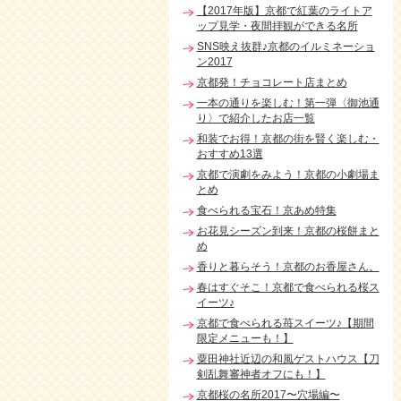
【2017年版】京都で紅葉のライトア
ップ見学・夜間拝観ができる名所
SNS映え抜群♪京都のイルミネーショ
ン2017
京都発！チョコレート店まとめ
一本の通りを楽しむ！第一弾〈御池通
り〉で紹介したお店一覧
和装でお得！京都の街を賢く楽しむ・
おすすめ13選
京都で演劇をみよう！京都の小劇場ま
とめ
食べられる宝石！京あめ特集
お花見シーズン到来！京都の桜餅まと
め
香りと暮らそう！京都のお香屋さん。
春はすぐそこ！京都で食べられる桜ス
イーツ♪
京都で食べられる苺スイーツ♪【期間
限定メニューも！】
粟田神社近辺の和風ゲストハウス【刀
剣乱舞審神者オフにも！】
京都桜の名所2017〜穴場編〜