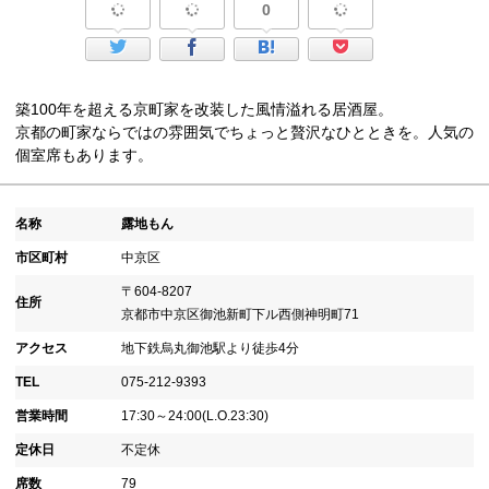
0
築100年を超える京町家を改装した風情溢れる居酒屋。
京都の町家ならではの雰囲気でちょっと贅沢なひとときを。人気の
個室席もあります。
名称
露地もん
市区町村
中京区
〒604-8207
住所
京都市中京区御池新町下ル西側神明町71
アクセス
地下鉄烏丸御池駅より徒歩4分
TEL
075-212-9393
営業時間
17:30～24:00(L.O.23:30)
定休日
不定休
席数
79