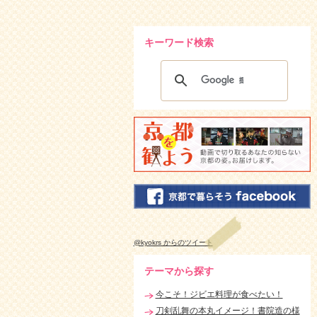
キーワード検索
@kyokrs からのツイート
テーマから探す
今こそ！ジビエ料理が食べたい！
刀剣乱舞の本丸イメージ！書院造の様