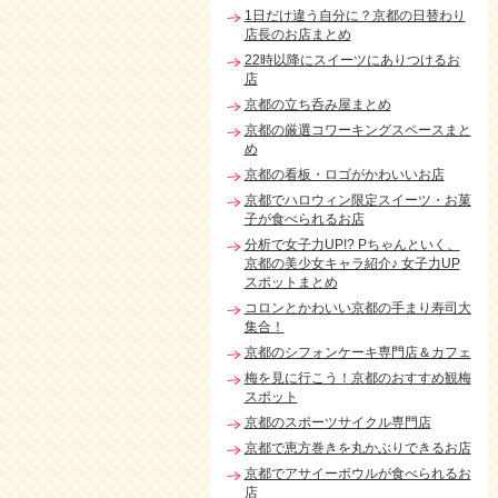
1日だけ違う自分に？京都の日替わり
店長のお店まとめ
22時以降にスイーツにありつけるお
店
京都の立ち呑み屋まとめ
京都の厳選コワーキングスペースまと
め
京都の看板・ロゴがかわいいお店
京都でハロウィン限定スイーツ・お菓
子が食べられるお店
分析で女子力UP!? Pちゃんといく、
京都の美少女キャラ紹介♪ 女子力UP
スポットまとめ
コロンとかわいい京都の手まり寿司大
集合！
京都のシフォンケーキ専門店＆カフェ
梅を見に行こう！京都のおすすめ観梅
スポット
京都のスポーツサイクル専門店
京都で恵方巻きを丸かぶりできるお店
京都でアサイーボウルが食べられるお
店