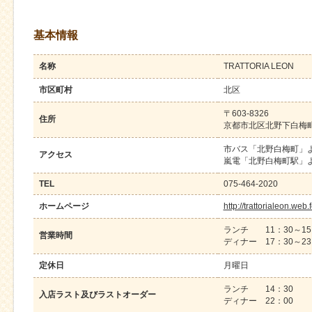
基本情報
名称
TRATTORIA LEON
市区町村
北区
〒603-8326
住所
京都市北区北野下白梅町6
市バス「北野白梅町」
アクセス
嵐電「北野白梅町駅」
TEL
075-464-2020
ホームページ
http://trattorialeon.web
ランチ 11：30～15
営業時間
ディナー 17：30～23
定休日
月曜日
ランチ 14：30
入店ラスト及びラストオーダー
ディナー 22：00