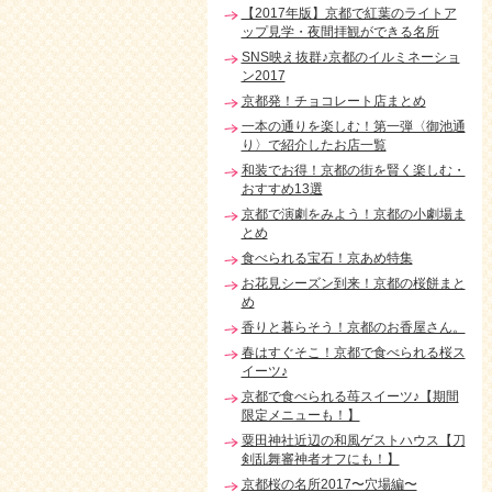
【2017年版】京都で紅葉のライトア
ップ見学・夜間拝観ができる名所
SNS映え抜群♪京都のイルミネーショ
ン2017
京都発！チョコレート店まとめ
一本の通りを楽しむ！第一弾〈御池通
り〉で紹介したお店一覧
和装でお得！京都の街を賢く楽しむ・
おすすめ13選
京都で演劇をみよう！京都の小劇場ま
とめ
食べられる宝石！京あめ特集
お花見シーズン到来！京都の桜餅まと
め
香りと暮らそう！京都のお香屋さん。
春はすぐそこ！京都で食べられる桜ス
イーツ♪
京都で食べられる苺スイーツ♪【期間
限定メニューも！】
粟田神社近辺の和風ゲストハウス【刀
剣乱舞審神者オフにも！】
京都桜の名所2017〜穴場編〜