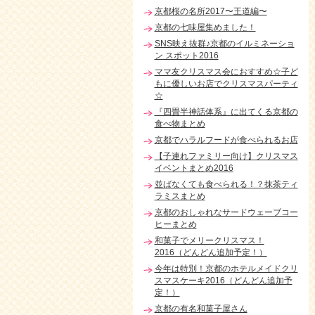
京都桜の名所2017〜王道編〜
京都の七味屋集めました！
SNS映え抜群♪京都のイルミネーショ
ン スポット2016
ママ友クリスマス会におすすめ☆子ど
もに優しいお店でクリスマスパーティ
☆
『四畳半神話体系』に出てくる京都の
食べ物まとめ
京都でハラルフードが食べられるお店
【子連れファミリー向け】クリスマス
イベントまとめ2016
並ばなくても食べられる！？抹茶ティ
ラミスまとめ
京都のおしゃれなサードウェーブコー
ヒーまとめ
和菓子でメリークリスマス！
2016（どんどん追加予定！）
今年は特別！京都のホテルメイドクリ
スマスケーキ2016（どんどん追加予
定！）
京都の有名和菓子屋さん