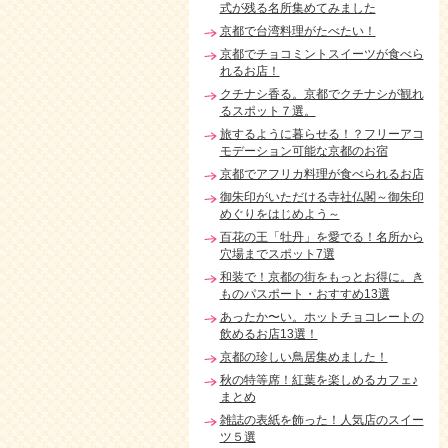
式が残る名所集めてみました
京都で台湾料理がたべたい！
京都でチョコミントスイーツが食べら
れるお店！
クチナシ香る。京都でクチナシが観れ
るスポット７選。
旅するように暮らせる！？フリーアコ
モデーション可能な京都のお宿
京都でアフリカ料理が食べられるお店
御朱印がいただける寺社仏閣～御朱印
めぐりをはじめよう～
百花の王「牡丹」を愛でる！名所から
穴場までスポット7選
和装で！京都の街をもっとお得に。き
ものパスポート・おすすめ13選
あったか〜い。ホットチョコレートの
飲めるお店13選！
京都の珍しい鳥居集めました！
秋の特等席！紅葉を楽しめるカフェ♪
まとめ
雑誌の表紙を飾った！人気店のスイー
ツ５選