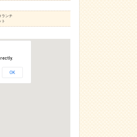
タランチ
ット
rectly.
OK