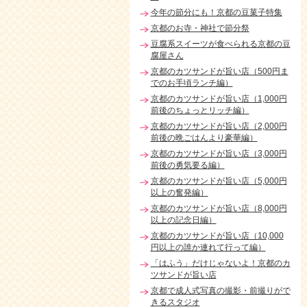
今年の節分にも！京都の豆菓子特集
京都のお寺・神社で節分祭
豆腐系スイーツが食べられる京都の豆
腐屋さん
京都のカツサンドが旨い店（500円ま
でのお手頃ランチ編）
京都のカツサンドが旨い店（1,000円
前後のちょっとリッチ編）
京都のカツサンドが旨い店（2,000円
前後の晩ごはんより豪華編）
京都のカツサンドが旨い店（3,000円
前後の勇気要る編）
京都のカツサンドが旨い店（5,000円
以上の奮発編）
京都のカツサンドが旨い店（8,000円
以上の記念日編）
京都のカツサンドが旨い店（10,000
円以上の誰か連れて行って編）
「はふう」だけじゃないよ！京都のカ
ツサンドが旨い店
京都で成人式写真の撮影・前撮りがで
きるスタジオ