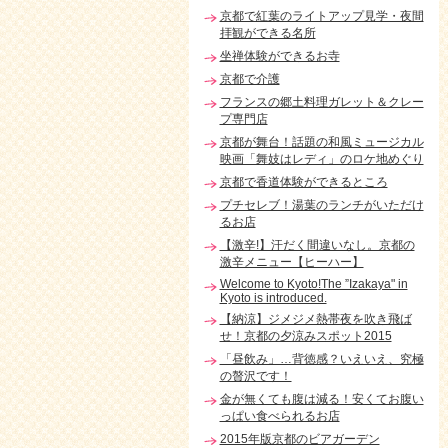
京都で紅葉のライトアップ見学・夜間
拝観ができる名所
坐禅体験ができるお寺
京都で介護
フランスの郷土料理ガレット＆クレー
プ専門店
京都が舞台！話題の和風ミュージカル
映画「舞妓はレディ」のロケ地めぐり
京都で香道体験ができるところ
プチセレブ！湯葉のランチがいただけ
るお店
【激辛!】汗だく間違いなし。京都の
激辛メニュー【ヒーハー】
Welcome to Kyoto!The ”Izakaya" in
Kyoto is introduced.
【納涼】ジメジメ熱帯夜を吹き飛ば
せ！京都の夕涼みスポット2015
「昼飲み」…背徳感？いえいえ、究極
の贅沢です！
金が無くても腹は減る！安くてお腹い
っぱい食べられるお店
2015年版京都のビアガーデン