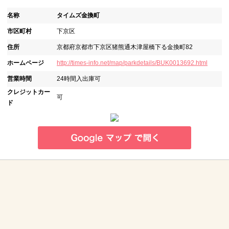
名称
タイムズ金換町
市区町村
下京区
住所
京都府京都市下京区猪熊通木津屋橋下る金換町82
ホームページ
http://times-info.net/map/parkdetails/BUK0013692.html
営業時間
24時間入出庫可
クレジットカー
可
ド