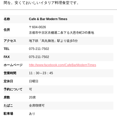
間を。安くておいしいイタリア料理食堂です。
名称
Cafe & Bar Modern Times
〒604-0026
住所
京都市中京区衣棚通二条下る大恩寺町245番地
アクセス
地下鉄「烏丸御池」駅より徒歩5分
TEL
075-211-7502
FAX
075-211-7502
ホームページ
http://www.facebook.com/CafeBarModernTimes
営業時間
11：30～23：45
定休日
日曜日
予約について
可
席数
20席
たばこ
全席喫煙可
駐車場
あり