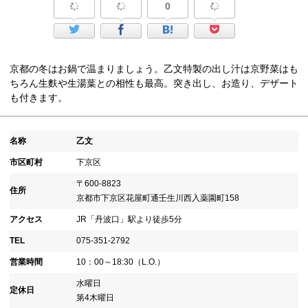
0
京都の冬はお鍋で温まりましょう。乙文特製の出し汁は京野菜はも
ちろん生麩や生湯葉との相性も最高。突き出し、お造り、デザート
も付きます。
名称
乙文
市区町村
下京区
〒600-8823
住所
京都市下京区花屋町通壬生川西入薬園町158
アクセス
JR「丹波口」駅より徒歩5分
TEL
075-351-2792
営業時間
10：00～18:30（L.O.）
水曜日
定休日
第4木曜日