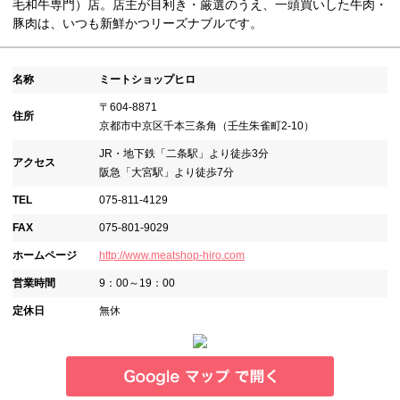
毛和牛専門）店。店主が目利き・厳選のうえ、一頭買いした牛肉・
豚肉は、いつも新鮮かつリーズナブルです。
名称
ミートショップヒロ
〒604-8871
住所
京都市中京区千本三条角（壬生朱雀町2-10）
JR・地下鉄「二条駅」より徒歩3分
アクセス
阪急「大宮駅」より徒歩7分
TEL
075-811-4129
FAX
075-801-9029
ホームページ
http://www.meatshop-hiro.com
営業時間
9：00～19：00
定休日
無休