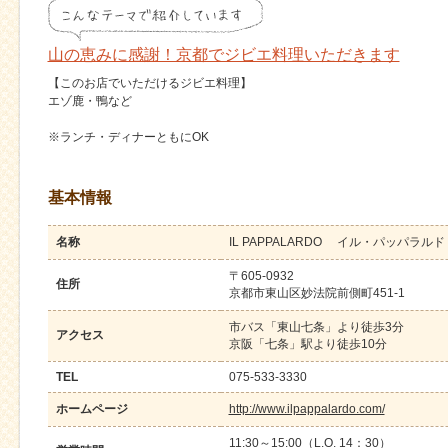
山の恵みに感謝！京都でジビエ料理いただきます
【このお店でいただけるジビエ料理】
エゾ鹿・鴨など
※ランチ・ディナーともにOK
基本情報
名称
IL PAPPALARDO イル・パッパラルド
〒605-0932
住所
京都市東山区妙法院前側町451-1
市バス「東山七条」より徒歩3分
アクセス
京阪「七条」駅より徒歩10分
TEL
075-533-3330
ホームページ
http://www.ilpappalardo.com/
11:30～15:00（L.O. 14：30）