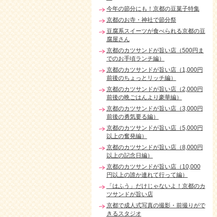
今年の節分にも！京都の豆菓子特集
京都のお寺・神社で節分祭
豆腐系スイーツが食べられる京都の豆
腐屋さん
京都のカツサンドが旨い店（500円ま
でのお手頃ランチ編）
京都のカツサンドが旨い店（1,000円
前後のちょっとリッチ編）
京都のカツサンドが旨い店（2,000円
前後の晩ごはんより豪華編）
京都のカツサンドが旨い店（3,000円
前後の勇気要る編）
京都のカツサンドが旨い店（5,000円
以上の奮発編）
京都のカツサンドが旨い店（8,000円
以上の記念日編）
京都のカツサンドが旨い店（10,000
円以上の誰か連れて行って編）
「はふう」だけじゃないよ！京都のカ
ツサンドが旨い店
京都で成人式写真の撮影・前撮りがで
きるスタジオ