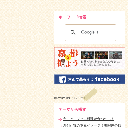
キーワード検索
@kyokrs からのツイート
テーマから探す
今こそ！ジビエ料理が食べたい！
刀剣乱舞の本丸イメージ！書院造の様