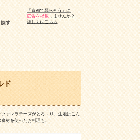
『京都で暮らそう』に
広告を掲載
しませんか？
詳しくはこちら
ルド
ッツァレラチーズがとろ～り。生地はこん
の食材を使ったお料理も。