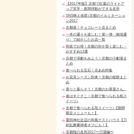
【2017年版】京都で紅葉のライトア
ップ見学・夜間拝観ができる名所
SNS映え抜群♪京都のイルミネーショ
ン2017
京都発！チョコレート店まとめ
一本の通りを楽しむ！第一弾〈御池通
り〉で紹介したお店一覧
和装でお得！京都の街を賢く楽しむ・
おすすめ13選
京都で演劇をみよう！京都の小劇場ま
とめ
食べられる宝石！京あめ特集
お花見シーズン到来！京都の桜餅まと
め
香りと暮らそう！京都のお香屋さん。
春はすぐそこ！京都で食べられる桜ス
イーツ♪
京都で食べられる苺スイーツ♪【期間
限定メニューも！】
粟田神社近辺の和風ゲストハウス【刀
剣乱舞審神者オフにも！】
京都桜の名所2017〜穴場編〜