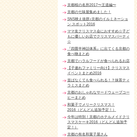
京都桜の名所2017〜王道編〜
京都の七味屋集めました！
SNS映え抜群♪京都のイルミネーショ
ン スポット2016
ママ友クリスマス会におすすめ☆子ど
もに優しいお店でクリスマスパーティ
☆
『四畳半神話体系』に出てくる京都の
食べ物まとめ
京都でハラルフードが食べられるお店
【子連れファミリー向け】クリスマス
イベントまとめ2016
並ばなくても食べられる！？抹茶ティ
ラミスまとめ
京都のおしゃれなサードウェーブコー
ヒーまとめ
和菓子でメリークリスマス！
2016（どんどん追加予定！）
今年は特別！京都のホテルメイドクリ
スマスケーキ2016（どんどん追加予
定！）
京都の有名和菓子屋さん