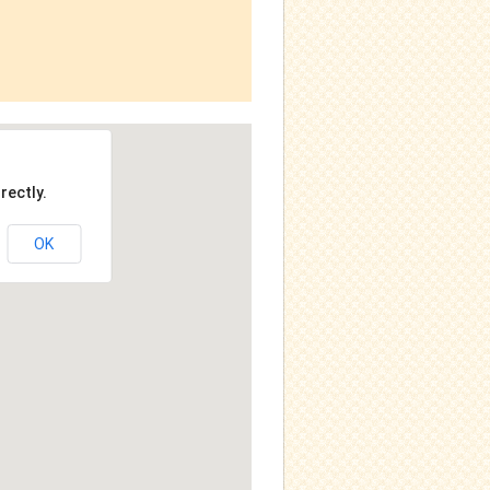
rectly.
OK