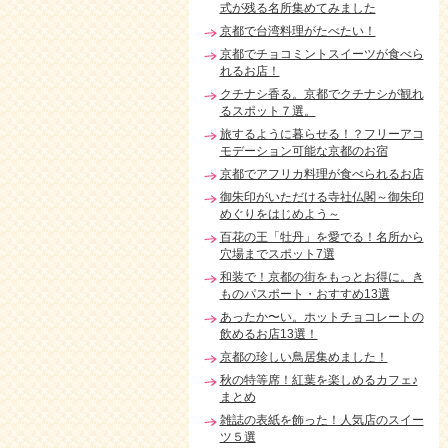
式が残る名所集めてみました
京都で台湾料理がたべたい！
京都でチョコミントスイーツが食べら
れるお店！
クチナシ香る。京都でクチナシが観れ
るスポット７選。
旅するように暮らせる！？フリーアコ
モデーション可能な京都のお宿
京都でアフリカ料理が食べられるお店
御朱印がいただける寺社仏閣～御朱印
めぐりをはじめよう～
百花の王「牡丹」を愛でる！名所から
穴場までスポット7選
和装で！京都の街をもっとお得に。き
ものパスポート・おすすめ13選
あったか〜い。ホットチョコレートの
飲めるお店13選！
京都の珍しい鳥居集めました！
秋の特等席！紅葉を楽しめるカフェ♪
まとめ
雑誌の表紙を飾った！人気店のスイー
ツ５選