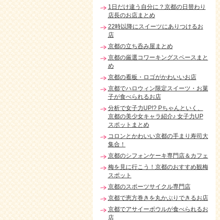
1日だけ違う自分に？京都の日替わり
店長のお店まとめ
22時以降にスイーツにありつけるお
店
京都の立ち呑み屋まとめ
京都の厳選コワーキングスペースまと
め
京都の看板・ロゴがかわいいお店
京都でハロウィン限定スイーツ・お菓
子が食べられるお店
分析で女子力UP!? Pちゃんといく、
京都の美少女キャラ紹介♪ 女子力UP
スポットまとめ
コロンとかわいい京都の手まり寿司大
集合！
京都のシフォンケーキ専門店＆カフェ
梅を見に行こう！京都のおすすめ観梅
スポット
京都のスポーツサイクル専門店
京都で恵方巻きを丸かぶりできるお店
京都でアサイーボウルが食べられるお
店