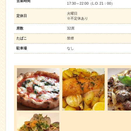
営業時間
17:30～22:00（L.O. 21：00）
火曜日
定休日
※不定休あり
席数
32席
たばこ
禁煙
駐車場
なし