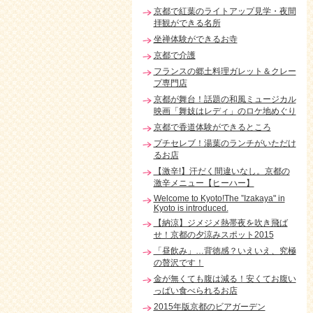
京都で紅葉のライトアップ見学・夜間
拝観ができる名所
坐禅体験ができるお寺
京都で介護
フランスの郷土料理ガレット＆クレー
プ専門店
京都が舞台！話題の和風ミュージカル
映画「舞妓はレディ」のロケ地めぐり
京都で香道体験ができるところ
プチセレブ！湯葉のランチがいただけ
るお店
【激辛!】汗だく間違いなし。京都の
激辛メニュー【ヒーハー】
Welcome to Kyoto!The ”Izakaya" in
Kyoto is introduced.
【納涼】ジメジメ熱帯夜を吹き飛ば
せ！京都の夕涼みスポット2015
「昼飲み」…背徳感？いえいえ、究極
の贅沢です！
金が無くても腹は減る！安くてお腹い
っぱい食べられるお店
2015年版京都のビアガーデン