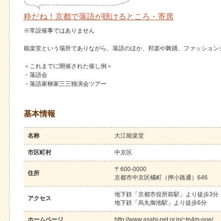
粋だね！京都で落語が聴けるところ・寄席
※常設催事ではありません
能楽堂という場所でありながら、落語のほか、邦楽や舞踊、ファッション
＜これまでに開催された催し例＞
・落語会
・落語家柳家三三独演会ツアー
基本情報
名称
大江能楽堂
市区町村
中京区
〒600-0000
住所
京都市中京区橘町（押小路通）646
地下鉄「京都市役所前駅」より徒歩3分
アクセス
地下鉄「烏丸御池駅」より徒歩6分
ホームページ
http://www.asahi-net.or.jp/~tn4m-ooe/