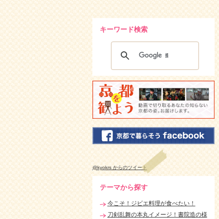
キーワード検索
@kyokrs からのツイート
テーマから探す
今こそ！ジビエ料理が食べたい！
刀剣乱舞の本丸イメージ！書院造の様