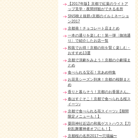
【2017年版】京都で紅葉のライトア
ップ見学・夜間拝観ができる名所
SNS映え抜群♪京都のイルミネーショ
ン2017
京都発！チョコレート店まとめ
一本の通りを楽しむ！第一弾〈御池通
り〉で紹介したお店一覧
和装でお得！京都の街を賢く楽しむ・
おすすめ13選
京都で演劇をみよう！京都の小劇場ま
とめ
食べられる宝石！京あめ特集
お花見シーズン到来！京都の桜餅まと
め
香りと暮らそう！京都のお香屋さん。
春はすぐそこ！京都で食べられる桜ス
イーツ♪
京都で食べられる苺スイーツ♪【期間
限定メニューも！】
粟田神社近辺の和風ゲストハウス【刀
剣乱舞審神者オフにも！】
京都桜の名所2017〜穴場編〜