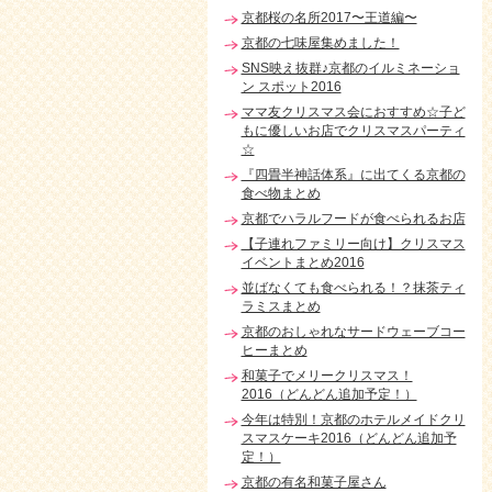
京都桜の名所2017〜王道編〜
京都の七味屋集めました！
SNS映え抜群♪京都のイルミネーショ
ン スポット2016
ママ友クリスマス会におすすめ☆子ど
もに優しいお店でクリスマスパーティ
☆
『四畳半神話体系』に出てくる京都の
食べ物まとめ
京都でハラルフードが食べられるお店
【子連れファミリー向け】クリスマス
イベントまとめ2016
並ばなくても食べられる！？抹茶ティ
ラミスまとめ
京都のおしゃれなサードウェーブコー
ヒーまとめ
和菓子でメリークリスマス！
2016（どんどん追加予定！）
今年は特別！京都のホテルメイドクリ
スマスケーキ2016（どんどん追加予
定！）
京都の有名和菓子屋さん