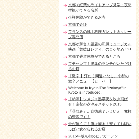
京都で紅葉のライトアップ見学・夜間
拝観ができる名所
坐禅体験ができるお寺
京都で介護
フランスの郷土料理ガレット＆クレー
プ専門店
京都が舞台！話題の和風ミュージカル
映画「舞妓はレディ」のロケ地めぐり
京都で香道体験ができるところ
プチセレブ！湯葉のランチがいただけ
るお店
【激辛!】汗だく間違いなし。京都の
激辛メニュー【ヒーハー】
Welcome to Kyoto!The ”Izakaya" in
Kyoto is introduced.
【納涼】ジメジメ熱帯夜を吹き飛ば
せ！京都の夕涼みスポット2015
「昼飲み」…背徳感？いえいえ、究極
の贅沢です！
金が無くても腹は減る！安くてお腹い
っぱい食べられるお店
2015年版京都のビアガーデン