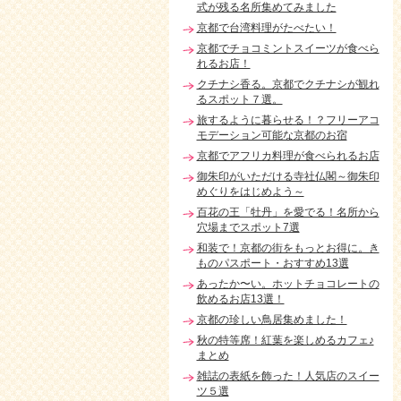
式が残る名所集めてみました
京都で台湾料理がたべたい！
京都でチョコミントスイーツが食べら
れるお店！
クチナシ香る。京都でクチナシが観れ
るスポット７選。
旅するように暮らせる！？フリーアコ
モデーション可能な京都のお宿
京都でアフリカ料理が食べられるお店
御朱印がいただける寺社仏閣～御朱印
めぐりをはじめよう～
百花の王「牡丹」を愛でる！名所から
穴場までスポット7選
和装で！京都の街をもっとお得に。き
ものパスポート・おすすめ13選
あったか〜い。ホットチョコレートの
飲めるお店13選！
京都の珍しい鳥居集めました！
秋の特等席！紅葉を楽しめるカフェ♪
まとめ
雑誌の表紙を飾った！人気店のスイー
ツ５選