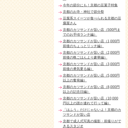
今年の節分にも！京都の豆菓子特集
京都のお寺・神社で節分祭
豆腐系スイーツが食べられる京都の豆
腐屋さん
京都のカツサンドが旨い店（500円ま
でのお手頃ランチ編）
京都のカツサンドが旨い店（1,000円
前後のちょっとリッチ編）
京都のカツサンドが旨い店（2,000円
前後の晩ごはんより豪華編）
京都のカツサンドが旨い店（3,000円
前後の勇気要る編）
京都のカツサンドが旨い店（5,000円
以上の奮発編）
京都のカツサンドが旨い店（8,000円
以上の記念日編）
京都のカツサンドが旨い店（10,000
円以上の誰か連れて行って編）
「はふう」だけじゃないよ！京都のカ
ツサンドが旨い店
京都で成人式写真の撮影・前撮りがで
きるスタジオ