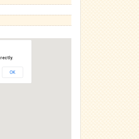
rectly.
OK