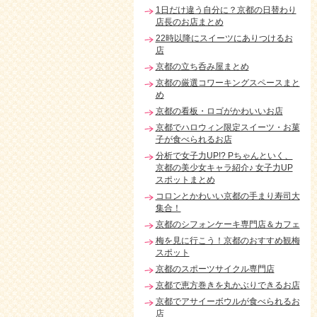
1日だけ違う自分に？京都の日替わり
店長のお店まとめ
22時以降にスイーツにありつけるお
店
京都の立ち呑み屋まとめ
京都の厳選コワーキングスペースまと
め
京都の看板・ロゴがかわいいお店
京都でハロウィン限定スイーツ・お菓
子が食べられるお店
分析で女子力UP!? Pちゃんといく、
京都の美少女キャラ紹介♪ 女子力UP
スポットまとめ
コロンとかわいい京都の手まり寿司大
集合！
京都のシフォンケーキ専門店＆カフェ
梅を見に行こう！京都のおすすめ観梅
スポット
京都のスポーツサイクル専門店
京都で恵方巻きを丸かぶりできるお店
京都でアサイーボウルが食べられるお
店