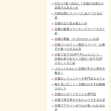
1日だけ違う自分に？京都の日替わり
店長のお店まとめ
22時以降にスイーツにありつけるお
店
京都の立ち呑み屋まとめ
京都の厳選コワーキングスペースまと
め
京都の看板・ロゴがかわいいお店
京都でハロウィン限定スイーツ・お菓
子が食べられるお店
分析で女子力UP!? Pちゃんといく、
京都の美少女キャラ紹介♪ 女子力UP
スポットまとめ
コロンとかわいい京都の手まり寿司大
集合！
京都のシフォンケーキ専門店＆カフェ
梅を見に行こう！京都のおすすめ観梅
スポット
京都のスポーツサイクル専門店
京都で恵方巻きを丸かぶりできるお店
京都でアサイーボウルが食べられるお
店