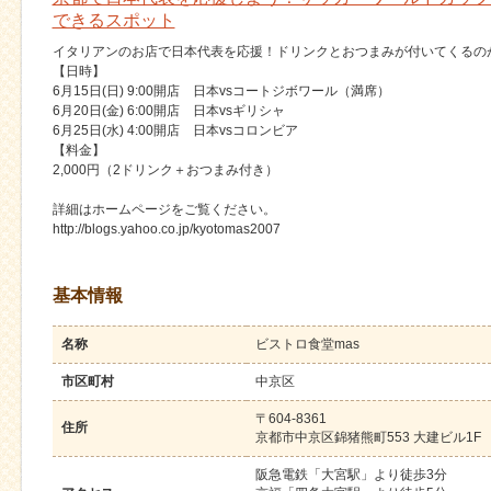
できるスポット
イタリアンのお店で日本代表を応援！ドリンクとおつまみが付いてくるの
【日時】
6月15日(日) 9:00開店 日本vsコートジボワール（満席）
6月20日(金) 6:00開店 日本vsギリシャ
6月25日(水) 4:00開店 日本vsコロンビア
【料金】
2,000円（2ドリンク＋おつまみ付き）
詳細はホームページをご覧ください。
http://blogs.yahoo.co.jp/kyotomas2007
基本情報
名称
ビストロ食堂mas
市区町村
中京区
〒604-8361
住所
京都市中京区錦猪熊町553 大建ビル1F
阪急電鉄「大宮駅」より徒歩3分