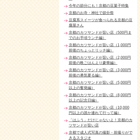
今年の節分にも！京都の豆菓子特集
京都のお寺・神社で節分祭
豆腐系スイーツが食べられる京都の豆
腐屋さん
京都のカツサンドが旨い店（500円ま
でのお手頃ランチ編）
京都のカツサンドが旨い店（1,000円
前後のちょっとリッチ編）
京都のカツサンドが旨い店（2,000円
前後の晩ごはんより豪華編）
京都のカツサンドが旨い店（3,000円
前後の勇気要る編）
京都のカツサンドが旨い店（5,000円
以上の奮発編）
京都のカツサンドが旨い店（8,000円
以上の記念日編）
京都のカツサンドが旨い店（10,000
円以上の誰か連れて行って編）
「はふう」だけじゃないよ！京都のカ
ツサンドが旨い店
京都で成人式写真の撮影・前撮りがで
きるスタジオ