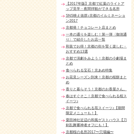
【2017年版】京都で紅葉のライトア
ップ見学・夜間拝観ができる名所
SNS映え抜群♪京都のイルミネーショ
ン2017
京都発！チョコレート店まとめ
一本の通りを楽しむ！第一弾〈御池通
り〉で紹介したお店一覧
和装でお得！京都の街を賢く楽しむ・
おすすめ13選
京都で演劇をみよう！京都の小劇場ま
とめ
食べられる宝石！京あめ特集
お花見シーズン到来！京都の桜餅まと
め
香りと暮らそう！京都のお香屋さん。
春はすぐそこ！京都で食べられる桜ス
イーツ♪
京都で食べられる苺スイーツ♪【期間
限定メニューも！】
粟田神社近辺の和風ゲストハウス【刀
剣乱舞審神者オフにも！】
京都桜の名所2017〜穴場編〜