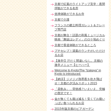
京都で紅葉のライトアップ見学・夜間
拝観ができる名所
坐禅体験ができるお寺
京都で介護
フランスの郷土料理ガレット＆クレー
プ専門店
京都が舞台！話題の和風ミュージカル
映画「舞妓はレディ」のロケ地めぐり
京都で香道体験ができるところ
プチセレブ！湯葉のランチがいただけ
るお店
【激辛!】汗だく間違いなし。京都の
激辛メニュー【ヒーハー】
Welcome to Kyoto!The ”Izakaya" in
Kyoto is introduced.
【納涼】ジメジメ熱帯夜を吹き飛ば
せ！京都の夕涼みスポット2015
「昼飲み」…背徳感？いえいえ、究極
の贅沢です！
金が無くても腹は減る！安くてお腹い
っぱい食べられるお店
2015年版京都のビアガーデン