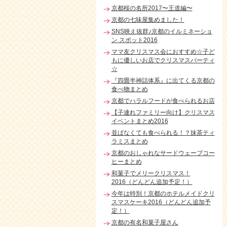
京都桜の名所2017〜王道編〜
京都の七味屋集めました！
SNS映え抜群♪京都のイルミネーショ
ン スポット2016
ママ友クリスマス会におすすめ☆子ど
もに優しいお店でクリスマスパーティ
☆
『四畳半神話体系』に出てくる京都の
食べ物まとめ
京都でハラルフードが食べられるお店
【子連れファミリー向け】クリスマス
イベントまとめ2016
並ばなくても食べられる！？抹茶ティ
ラミスまとめ
京都のおしゃれなサードウェーブコー
ヒーまとめ
和菓子でメリークリスマス！
2016（どんどん追加予定！）
今年は特別！京都のホテルメイドクリ
スマスケーキ2016（どんどん追加予
定！）
京都の有名和菓子屋さん