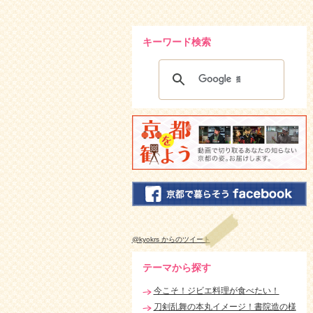
キーワード検索
@kyokrs からのツイート
テーマから探す
今こそ！ジビエ料理が食べたい！
刀剣乱舞の本丸イメージ！書院造の様