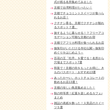
式が残る名所集めてみました
京都で台湾料理がたべたい！
京都でチョコミントスイーツが食べら
れるお店！
クチナシ香る。京都でクチナシが観れ
るスポット７選。
旅するように暮らせる！？フリーアコ
モデーション可能な京都のお宿
京都でアフリカ料理が食べられるお店
御朱印がいただける寺社仏閣～御朱印
めぐりをはじめよう～
百花の王「牡丹」を愛でる！名所から
穴場までスポット7選
和装で！京都の街をもっとお得に。き
ものパスポート・おすすめ13選
あったか〜い。ホットチョコレートの
飲めるお店13選！
京都の珍しい鳥居集めました！
秋の特等席！紅葉を楽しめるカフェ♪
まとめ
雑誌の表紙を飾った！人気店のスイー
ツ５選