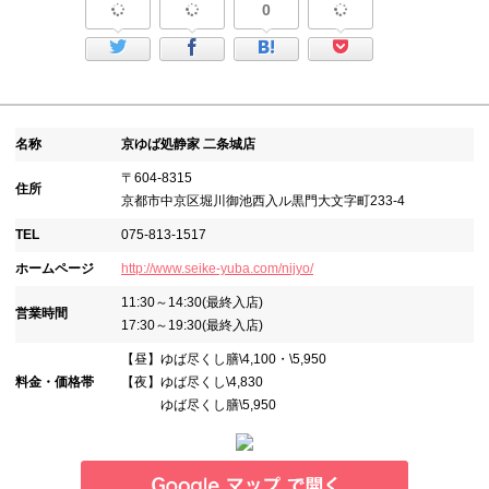
0
名称
京ゆば処静家 二条城店
〒604-8315
住所
京都市中京区堀川御池西入ル黒門大文字町233-4
TEL
075-813-1517
ホームページ
http://www.seike-yuba.com/nijyo/
11:30～14:30(最終入店)
営業時間
17:30～19:30(最終入店)
【昼】ゆば尽くし膳\4,100・\5,950
料金・価格帯
【夜】ゆば尽くし\4,830
ゆば尽くし膳\5,950