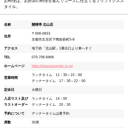
お料理は、お好みの料理を選んでコースに仕立てるプリフィクスス
タイル。
名称
開晴亭 北山店
〒606-0833
住所
京都市左京区下鴨前萩町5-8
アクセス
地下鉄「北山駅」1番出口より東へすぐ
TEL
075-706-6966
ホームページ
https://www.kaiseytei.co.jp/
ランチタイム 11：30～15：00
営業時間
ディナータイム 17：30～22：00
定休日
火曜日
入店ラスト及び
ランチタイム 14：00
ラストオーダー
ディナータイム 20：30
予約について
ディナータイムは要予約
席数
30席