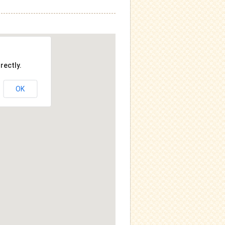
rectly.
OK