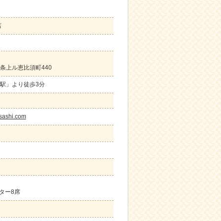
店
条上ル恵比須町440
駅」より徒歩3分
sashi.com
ンター8席