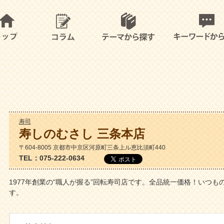
寿司
寿しのむさし 三条本店
〒604-8005 京都市中京区河原町三条上ル恵比須町440
TEL：075-222-0634
1977年創業の“職人が握る”回転寿司店です。全品統一価格！いつ
す。