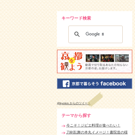
キーワード検索
@kyokrs からのツイート
テーマから探す
今こそ！ジビエ料理が食べたい！
刀剣乱舞の本丸イメージ！書院造の様