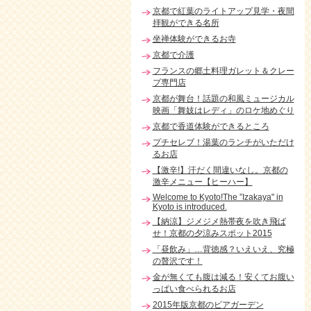
京都で紅葉のライトアップ見学・夜間
拝観ができる名所
坐禅体験ができるお寺
京都で介護
フランスの郷土料理ガレット＆クレー
プ専門店
京都が舞台！話題の和風ミュージカル
映画「舞妓はレディ」のロケ地めぐり
京都で香道体験ができるところ
プチセレブ！湯葉のランチがいただけ
るお店
【激辛!】汗だく間違いなし。京都の
激辛メニュー【ヒーハー】
Welcome to Kyoto!The ”Izakaya" in
Kyoto is introduced.
【納涼】ジメジメ熱帯夜を吹き飛ば
せ！京都の夕涼みスポット2015
「昼飲み」…背徳感？いえいえ、究極
の贅沢です！
金が無くても腹は減る！安くてお腹い
っぱい食べられるお店
2015年版京都のビアガーデン