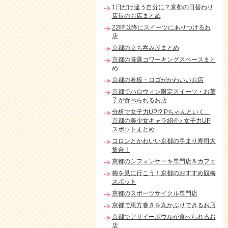
1日だけ違う自分に？京都の日替わり
店長のお店まとめ
22時以降にスイーツにありつけるお
店
京都の立ち呑み屋まとめ
京都の厳選コワーキングスペースまと
め
京都の看板・ロゴがかわいいお店
京都でハロウィン限定スイーツ・お菓
子が食べられるお店
分析で女子力UP!? Pちゃんといく、
京都の美少女キャラ紹介♪ 女子力UP
スポットまとめ
コロンとかわいい京都の手まり寿司大
集合！
京都のシフォンケーキ専門店＆カフェ
梅を見に行こう！京都のおすすめ観梅
スポット
京都のスポーツサイクル専門店
京都で恵方巻きを丸かぶりできるお店
京都でアサイーボウルが食べられるお
店