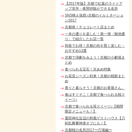
【2017年版】京都で紅葉のライトア
ップ見学・夜間拝観ができる名所
SNS映え抜群♪京都のイルミネーショ
ン2017
京都発！チョコレート店まとめ
一本の通りを楽しむ！第一弾〈御池通
り〉で紹介したお店一覧
和装でお得！京都の街を賢く楽しむ・
おすすめ13選
京都で演劇をみよう！京都の小劇場ま
とめ
食べられる宝石！京あめ特集
お花見シーズン到来！京都の桜餅まと
め
香りと暮らそう！京都のお香屋さん。
春はすぐそこ！京都で食べられる桜ス
イーツ♪
京都で食べられる苺スイーツ♪【期間
限定メニューも！】
粟田神社近辺の和風ゲストハウス【刀
剣乱舞審神者オフにも！】
京都桜の名所2017〜穴場編〜