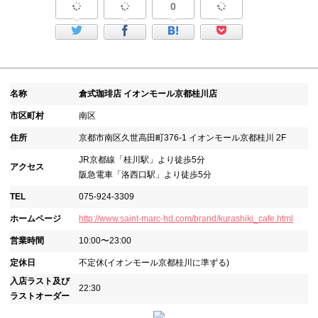
0
名称
倉式珈琲店 イオンモール京都桂川店
市区町村
南区
住所
京都市南区久世高田町376-1 イオンモール京都桂川 2F
JR京都線「桂川駅」より徒歩5分
アクセス
阪急電車「洛西口駅」より徒歩5分
TEL
075-924-3309
ホームページ
http://www.saint-marc-hd.com/brand/kurashiki_cafe.html
営業時間
10:00〜23:00
定休日
不定休(イオンモール京都桂川に準ずる)
入店ラスト及び
22:30
ラストオーダー