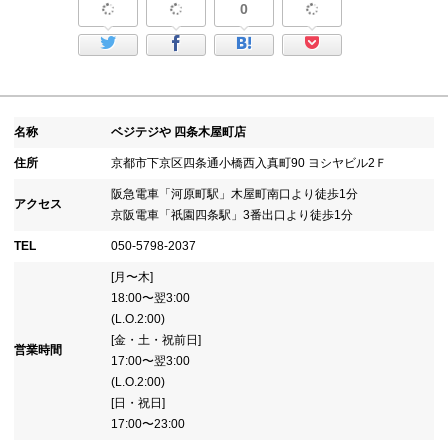
0
名称
ベジテジや 四条木屋町店
住所
京都市下京区四条通小橋西入真町90 ヨシヤビル2Ｆ
阪急電車「河原町駅」木屋町南口より徒歩1分
アクセス
京阪電車「祇園四条駅」3番出口より徒歩1分
TEL
050-5798-2037
[月〜木]
18:00〜翌3:00
(L.O.2:00)
[金・土・祝前日]
営業時間
17:00〜翌3:00
(L.O.2:00)
[日・祝日]
17:00〜23:00