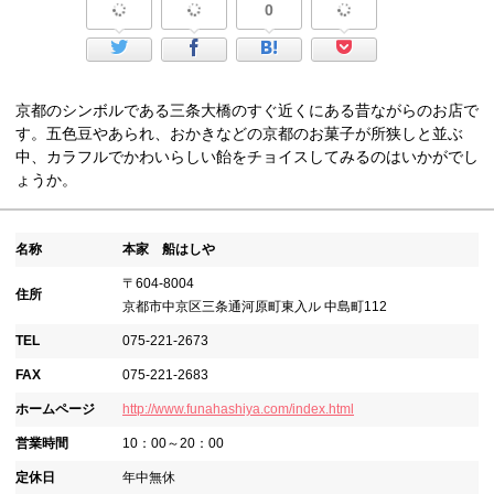
0
京都のシンボルである三条大橋のすぐ近くにある昔ながらのお店で
す。五色豆やあられ、おかきなどの京都のお菓子が所狭しと並ぶ
中、カラフルでかわいらしい飴をチョイスしてみるのはいかがでし
ょうか。
名称
本家 船はしや
〒604-8004
住所
京都市中京区三条通河原町東入ル 中島町112
TEL
075-221-2673
FAX
075-221-2683
ホームページ
http://www.funahashiya.com/index.html
営業時間
10：00～20：00
定休日
年中無休