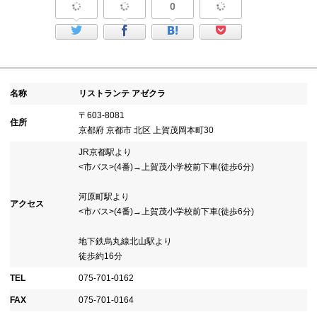
0
名称
リストランテ アゼクラ
〒603-8081
住所
京都府 京都市 北区 上賀茂岡本町30
JR京都駅より
<市バス>(4番)→上賀茂小学校前下車(徒歩6分)
河原町駅より
アクセス
<市バス>(4番)→上賀茂小学校前下車(徒歩6分)
地下鉄烏丸線北山駅より
徒歩約16分
TEL
075-701-0162
FAX
075-701-0164