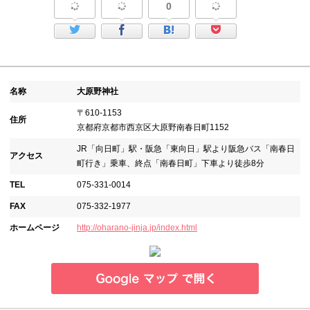
0
名称
大原野神社
〒610-1153
住所
京都府京都市西京区大原野南春日町1152
JR「向日町」駅・阪急「東向日」駅より阪急バス「南春日
アクセス
町行き」乗車、終点「南春日町」下車より徒歩8分
TEL
075-331-0014
FAX
075-332-1977
ホームページ
http://oharano-jinja.jp/index.html