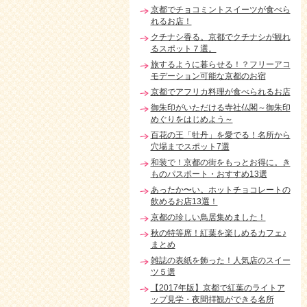
京都でチョコミントスイーツが食べら
れるお店！
クチナシ香る。京都でクチナシが観れ
るスポット７選。
旅するように暮らせる！？フリーアコ
モデーション可能な京都のお宿
京都でアフリカ料理が食べられるお店
御朱印がいただける寺社仏閣～御朱印
めぐりをはじめよう～
百花の王「牡丹」を愛でる！名所から
穴場までスポット7選
和装で！京都の街をもっとお得に。き
ものパスポート・おすすめ13選
あったか〜い。ホットチョコレートの
飲めるお店13選！
京都の珍しい鳥居集めました！
秋の特等席！紅葉を楽しめるカフェ♪
まとめ
雑誌の表紙を飾った！人気店のスイー
ツ５選
【2017年版】京都で紅葉のライトア
ップ見学・夜間拝観ができる名所