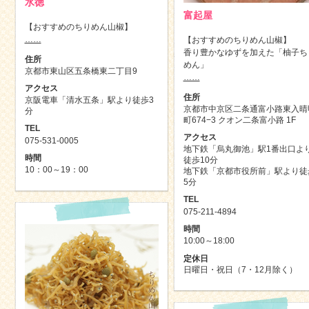
水徳
富起屋
【おすすめのちりめん山椒】
……
【おすすめのちりめん山椒】
香り豊かなゆずを加えた「柚子ち
住所
めん」
京都市東山区五条橋東二丁目9
……
アクセス
住所
京阪電車「清水五条」駅より徒歩3
京都市中京区二条通富小路東入晴
分
町674−3 クオン二条富小路 1F
TEL
アクセス
075-531-0005
地下鉄「烏丸御池」駅1番出口よ
時間
徒歩10分
10：00～19：00
地下鉄「京都市役所前」駅より徒
5分
TEL
075-211-4894
時間
10:00～18:00
定休日
日曜日・祝日（7・12月除く）