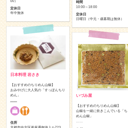
00）
時間
10:00～18:00
定休日
年中無休
定休日
日曜日（中元・歳暮期は無休）
日本料理 岩さき
【おすすめのちりめん山椒】
おみやげに大人気の「すっぽんちり
めん」
いづみ屋
……
【おすすめのちりめん山椒】
山椒を一緒に炊きこんでいる「ち
めん山椒」
……
住所
京都市中京区釜座通御池上ル723