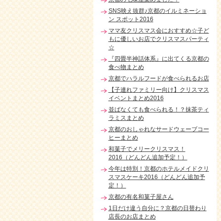
SNS映え抜群♪京都のイルミネーショ
ン スポット2016
ママ友クリスマス会におすすめ☆子ど
もに優しいお店でクリスマスパーティ
☆
『四畳半神話体系』に出てくる京都の
食べ物まとめ
京都でハラルフードが食べられるお店
【子連れファミリー向け】クリスマス
イベントまとめ2016
並ばなくても食べられる！？抹茶ティ
ラミスまとめ
京都のおしゃれなサードウェーブコー
ヒーまとめ
和菓子でメリークリスマス！
2016（どんどん追加予定！）
今年は特別！京都のホテルメイドクリ
スマスケーキ2016（どんどん追加予
定！）
京都の有名和菓子屋さん
1日だけ違う自分に？京都の日替わり
店長のお店まとめ