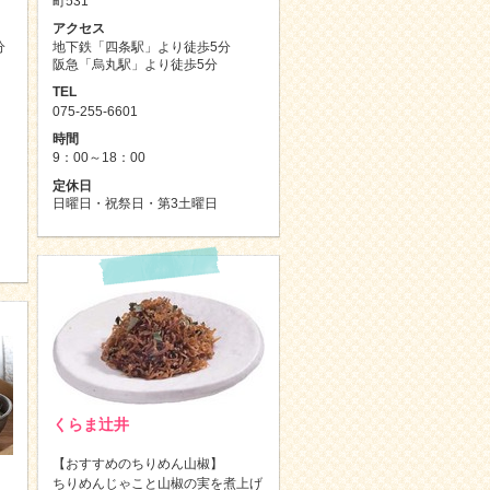
町531
アクセス
分
地下鉄「四条駅」より徒歩5分
阪急「烏丸駅」より徒歩5分
TEL
075-255-6601
時間
～
9：00～18：00
定休日
日曜日・祝祭日・第3土曜日
くらま辻井
【おすすめのちりめん山椒】
ちりめんじゃこと山椒の実を煮上げ