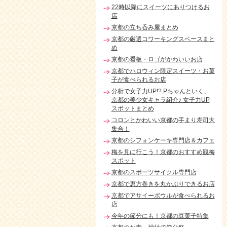
22時以降にスイーツにありつけるお
店
京都の立ち呑み屋まとめ
京都の厳選コワーキングスペースまと
め
京都の看板・ロゴがかわいいお店
京都でハロウィン限定スイーツ・お菓
子が食べられるお店
分析で女子力UP!? Pちゃんといく、
京都の美少女キャラ紹介♪ 女子力UP
スポットまとめ
コロンとかわいい京都の手まり寿司大
集合！
京都のシフォンケーキ専門店＆カフェ
梅を見に行こう！京都のおすすめ観梅
スポット
京都のスポーツサイクル専門店
京都で恵方巻きを丸かぶりできるお店
京都でアサイーボウルが食べられるお
店
今年の節分にも！京都の豆菓子特集