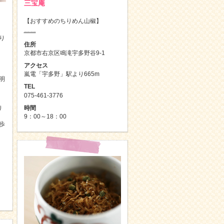
三宝庵
【おすすめのちりめん山椒】
……
り
住所
京都市右京区鳴滝宇多野谷9-1
アクセス
嵐電「宇多野」駅より665m
明
TEL
075-461-3776
時間
り
9：00～18：00
歩