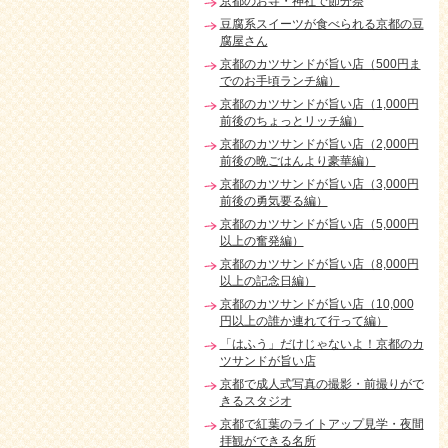
京都のお寺・神社で節分祭
豆腐系スイーツが食べられる京都の豆
腐屋さん
京都のカツサンドが旨い店（500円ま
でのお手頃ランチ編）
京都のカツサンドが旨い店（1,000円
前後のちょっとリッチ編）
京都のカツサンドが旨い店（2,000円
前後の晩ごはんより豪華編）
京都のカツサンドが旨い店（3,000円
前後の勇気要る編）
京都のカツサンドが旨い店（5,000円
以上の奮発編）
京都のカツサンドが旨い店（8,000円
以上の記念日編）
京都のカツサンドが旨い店（10,000
円以上の誰か連れて行って編）
「はふう」だけじゃないよ！京都のカ
ツサンドが旨い店
京都で成人式写真の撮影・前撮りがで
きるスタジオ
京都で紅葉のライトアップ見学・夜間
拝観ができる名所