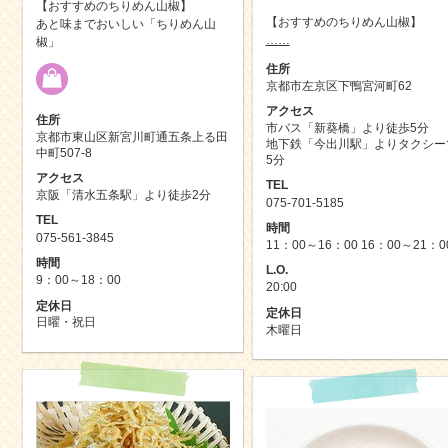
【おすすめのちりめん山椒】
【おすすめのちりめん山椒】
あと味までおいしい「ちりめん山
……
椒」
住所
京都市左京区下鴨宮河町62
アクセス
住所
市バス「新葵橋」より徒歩5分
京都市東山区新宮川町通五条上る田
地下鉄「今出川駅」よりタクシー
中町507-8
5分
アクセス
TEL
京阪「清水五条駅」より徒歩2分
075-701-5185
TEL
時間
075-561-3845
11：00～16：00 16：00～21：0
時間
L.O.
9：00～18：00
20:00
定休日
定休日
日曜・祝日
木曜日