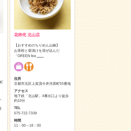
花梓侘 北山店
【おすすめのちりめん山椒】
お茶粉と柴漬けを混ぜ込んだ
「GREEN tea
……
住所
町
京都市北区上賀茂今井河原町55番地
アクセス
地下鉄「北山駅」4番出口より徒歩
へ
約10分
TEL
西
075-722-7339
時間
11：00～18：00