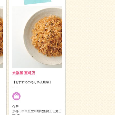
永楽屋 室町店
【おすすめのちりめん山椒】
……
住所
京都市中京区室町通蛸薬師上る鯉山