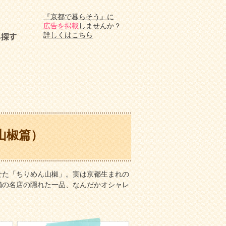
『京都で暮らそう』に
広告を掲載
しませんか？
詳しくはこちら
山椒篇）
せた「ちりめん山椒」。実は京都生まれの
舗の名店の隠れた一品、なんだかオシャレ