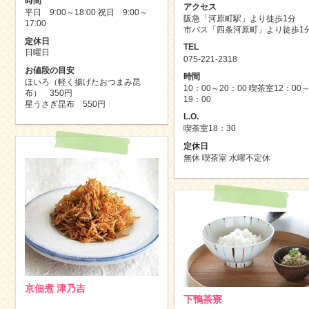
時間
アクセス
平日 9:00～18:00 祝日 9:00～
阪急「河原町駅」より徒歩1分
17:00
市バス「四条河原町」より徒歩1
定休日
TEL
日曜日
075-221-2318
お値段の目安
時間
ほいろ（軽く揚げたおつまみ昆
10：00～20：00 喫茶室12：00
布） 350円
19：00
星うさぎ昆布 550円
L.O.
喫茶室18：30
定休日
無休 喫茶室 水曜不定休
京佃煮 津乃吉
下鴨茶寮