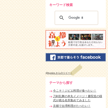
キーワード検索
@kyokrs からのツイート
テーマから探す
今こそ！ジビエ料理が食べたい！
刀剣乱舞の本丸イメージ！書院造の様
式が残る名所集めてみました
京都で台湾料理がたべたい！