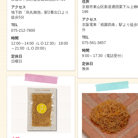
住所
京都市東山区新道通団栗下ル上柳
アクセス
196
地下鉄「烏丸御池」駅2番出口より
徒歩5分
アクセス
京阪電車「祇園四条」駅より徒歩
TEL
分
075-212-7800
TEL
時間
075-561-3857
12:00～14:00（L.O 12:30） 18:00
～21:00（L.O 20:00）
時間
9:00～17:30（電話受付）
定休日
日曜日
定休日
無休