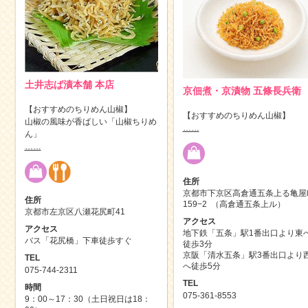
土井志ば漬本舗 本店
京佃煮・京漬物 五條長兵衛
【おすすめのちりめん山椒】
【おすすめのちりめん山椒】
山椒の風味が香ばしい「山椒ちりめ
……
ん」
……
住所
京都市下京区高倉通五条上る亀屋
住所
159−2 ‎ （高倉通五条上ル）
京都市左京区八瀬花尻町41
アクセス
アクセス
地下鉄「五条」駅1番出口より東
バス「花尻橋」下車徒歩すぐ
徒歩3分
京阪「清水五条」駅3番出口より
TEL
へ徒歩5分
075-744-2311
TEL
時間
075-361-8553
9：00～17：30（土日祝日は18：