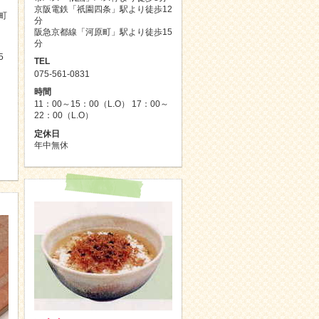
京阪電鉄「祇園四条」駅より徒歩12
町
分
阪急京都線「河原町」駅より徒歩15
分
5
TEL
075-561-0831
時間
11：00～15：00（L.O） 17：00～
22：00（L.O）
定休日
年中無休