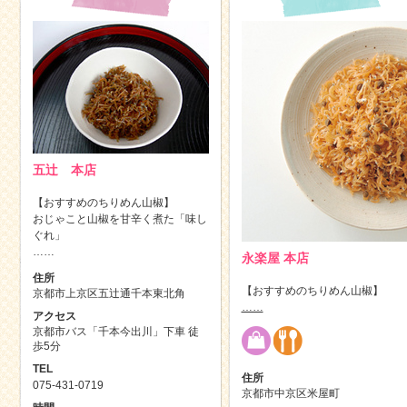
五辻 本店
【おすすめのちりめん山椒】
おじゃこと山椒を甘辛く煮た「味し
ぐれ」
……
永楽屋 本店
住所
【おすすめのちりめん山椒】
京都市上京区五辻通千本東北角
……
アクセス
京都市バス「千本今出川」下車 徒
歩5分
TEL
住所
075-431-0719
京都市中京区米屋町