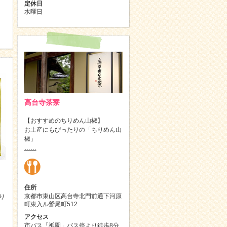
定休日
水曜日
高台寺茶寮
【おすすめのちりめん山椒】
お土産にもぴったりの「ちりめん山
椒」
……
住所
京都市東山区高台寺北門前通下河原
り
町東入ル鷲尾町512
アクセス
市バス「祇園」バス停より徒歩8分