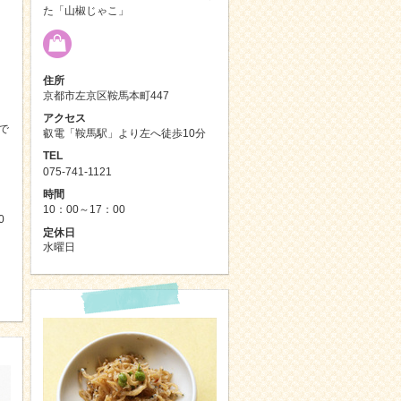
た「山椒じゃこ」
住所
京都市左京区鞍馬本町447
アクセス
で
叡電「鞍馬駅」より左へ徒歩10分
TEL
075-741-1121
時間
10：00～17：00
0
定休日
水曜日