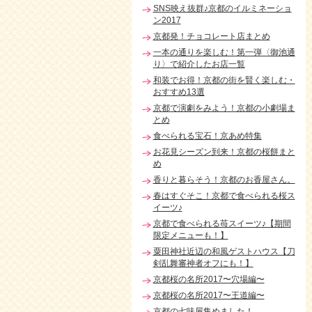
SNS映え抜群♪京都のイルミネーショ
ン2017
京都発！チョコレート店まとめ
一本の通りを楽しむ！第一弾〈御池通
り〉で紹介したお店一覧
和装でお得！京都の街を賢く楽しむ・
おすすめ13選
京都で演劇をみよう！京都の小劇場ま
とめ
食べられる宝石！京あめ特集
お花見シーズン到来！京都の桜餅まと
め
香りと暮らそう！京都のお香屋さん。
春はすぐそこ！京都で食べられる桜ス
イーツ♪
京都で食べられる苺スイーツ♪【期間
限定メニューも！】
粟田神社近辺の和風ゲストハウス【刀
剣乱舞審神者オフにも！】
京都桜の名所2017〜穴場編〜
京都桜の名所2017〜王道編〜
京都の七味屋集めました！