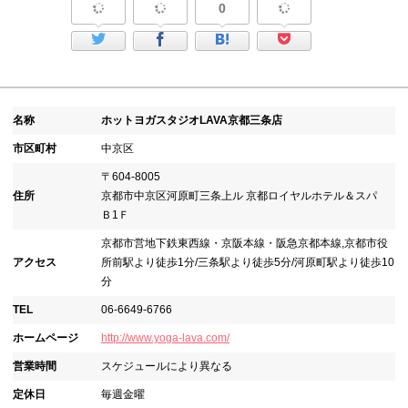
0
名称
ホットヨガスタジオLAVA京都三条店
市区町村
中京区
〒604-8005
住所
京都市中京区河原町三条上ル 京都ロイヤルホテル＆スパ
Ｂ1Ｆ
京都市営地下鉄東西線・京阪本線・阪急京都本線,京都市役
アクセス
所前駅より徒歩1分/三条駅より徒歩5分/河原町駅より徒歩10
分
TEL
06-6649-6766
ホームページ
http://www.yoga-lava.com/
営業時間
スケジュールにより異なる
定休日
毎週金曜