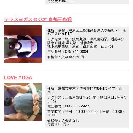
月会費9450円～
テラスヨガスタジオ 京都三条通
住所：京都市中京区三条通高倉東入桝屋町57 京
都三条ビルB1F
アクセス：地下鉄烏丸線：烏丸御池駅 徒歩4分
阪急京都線:烏丸駅 徒歩5分
地下鉄東西線：京都市役所前駅 徒歩7分
電話番号：075-744-0884
価格帯：入会金3150円
LOVE YOGA
住所：京都市左京区超勝寺門前84-1ライフビル
202
アクセス：三条京阪徒歩2分 地下鉄出入口1から徒
歩1分
電話番号：080-3832-5655
営業時間：平日 10:00～22:00 土日祝 10:30～
18:00
価格帯：入会金なし
月謝2000円～