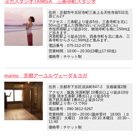
ヨガスタジオTAMISA 三条寺町スタジオ
住所：京都市中京区寺町三条上る天性寺前532北
原ビル2Ｆ
アクセス：三条駅より徒歩5分。三条寺町を北に
50ｍほど進んだ西側の白いビル(北原ビル)
市役所前駅より徒歩3分。御池寺町を南に150mほ
ど歩きます。
河原町駅より徒歩10分。四条寺町を北に進み、三
条寺町からさらに50mほど進みます。
電話番号：075-212-0776
営業時間：10:00～20:30(日曜は17:00迄)
価格帯：チケット制
manju 京都アーユルヴェーダ＆ヨガ
住所：京都市下京区須浜町647-2 京都菱屋2階
アクセス：阪急 河原町駅 10番出口より徒歩10分
京阪 清水五条駅 3番出口より徒歩5分
地下鉄五条駅 1番出口よ徒歩12分
京都駅より市バスで9分
電話番号：090-3612-5267
営業時間：10:00～20:00 (最終受付 18:00) ［ヨ
ガ教室］ 火曜日 19:00～20:10 木曜日 10:30～
11:40
価格帯：チケット制