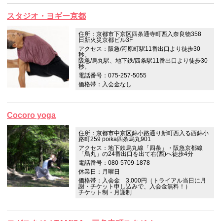
スタジオ・ヨギー京都
住所：京都市下京区四条通寺町西入奈良物358
日新火災京都ビル3F
アクセス：阪急/河原町駅11番出口より徒歩30
秒。
阪急/烏丸駅、地下鉄/四条駅11番出口より徒歩30
秒。
電話番号：075-257-5055
価格帯：入会金なし
Cocoro yoga
住所：京都市中京区錦小路通り新町西入る西錦小
路町259 poika四条烏丸901
アクセス：地下鉄烏丸線「四条」・阪急京都線
「烏丸」の24番出口を出て右(西)へ徒歩4分
電話番号：080-5709-1878
休業日：月曜日
価格帯：入会金 3,000円（トライアル当日に月
謝・チケット申し込みで、入会金無料！）
チケット制・月謝制