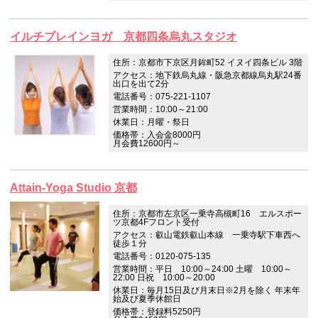
イルチブレインヨガ 京都四条烏丸スタジオ
住所：京都市下京区月鉾町52 イヌイ四条ビル 3階
アクセス：地下鉄烏丸線・阪急京都線烏丸駅24番
出口を出て2分
電話番号：075-221-1107
営業時間：10:00～21:00
休業日：月曜・祭日
価格帯：入会金8000円
月会費12600円～
Attain-Yoga Studio 京都
住所：京都市左京区一乗寺高槻町16 エルスポー
ツ京都4Fフロント受付
アクセス：叡山電鉄叡山本線 一乗寺駅下車西へ
徒歩１分
電話番号：0120-075-135
営業時間：平日 10:00～24:00 土曜 10:00～
22:00 日祝 10:00～20:00
休業日：毎月15日及び月末日※2月を除く 年末年
始及び夏季休館日
価格帯：登録料5250円