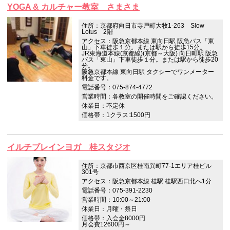
YOGA & カルチャー教室 さまさま
住所：京都府向日市寺戸町大牧1-263 Slow
Lotus 2階
アクセス：阪急京都本線 東向日駅 阪急バス「東
山」下車徒歩１分。または駅から徒歩15分。
JR東海道本線(京都線)(京都～大阪) 向日町駅 阪急
バス「東山」下車徒歩１分。または駅から徒歩20
分。
阪急京都本線 東向日駅 タクシーでワンメーター
料金です。
電話番号：075-874-4772
営業時間：各教室の開催時間をご確認ください。
休業日：不定休
価格帯：1クラス:1500円
イルチブレインヨガ 桂スタジオ
住所：京都市西京区桂南巽町77-1エリア桂ビル
301号
アクセス：阪急京都本線 桂駅 桂駅西口北へ1分
電話番号：075-391-2230
営業時間：10:00～21:00
休業日：月曜・祭日
価格帯：入会金8000円
月会費12600円～