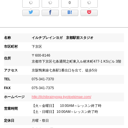
0
名称
イルチブレインヨガ 京都駅前スタジオ
市区町村
下京区
〒600-8146
住所
京都市下京区七条通間之町東入ル材木町477-1 KSビル 3階
アクセス
京阪鴨東線七条駅1番出口を出て、徒歩5分
TEL
075-341-7370
FAX
075-341-7375
ホームページ
http://ilchibrainyoga-kyotoekimae.com/
【火～金曜日】 10:00AM～レッスン終了時
営業時間
【土・日曜日】 10:00AM～レッスン終了時
定休日
月曜・祭日